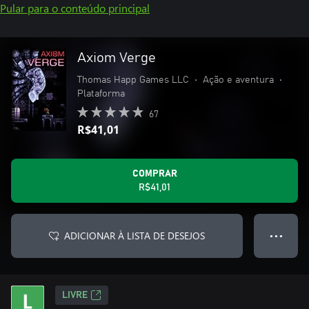
Pular para o conteúdo principal
Axiom Verge
Thomas Happ Games LLC
•
Ação e aventura
•
Plataforma
67
R$41,01
COMPRAR
R$41,01
ADICIONAR À LISTA DE DESEJOS
● ● ●
LIVRE