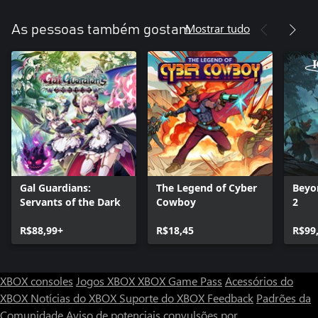
Mostrar tudo
As pessoas também gostam
Gal Guardians:
The Legend of Cyber
Beyon
Servants of the Dark
Cowboy
2
R$88,99+
R$18,45
R$99
XBOX consoles
Jogos XBOX
XBOX Game Pass
Acessórios do
XBOX
Notícias do XBOX
Suporte do XBOX
Feedback
Padrões da
Comunidade
Aviso de potenciais convulsões por