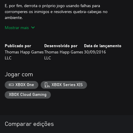
E, por fim, derrota o próprio jogo usando falhas para
corromperes os inimigos e resolveres quebra-cabeças no
ambiente.
Mostrar mais
Vida. Morte. Realidade. Virtual. Sonho. Pesadelo. É uma linha
ténue.
Publicado por
Desenvolvido por
Data de lançamento
É Axiom Verge.
Thomas Happ Games
Thomas Happ Games
30/09/2016
LLC
LLC
Jogar com
XBOX One
XBOX Series X|S
XBOX Cloud Gaming
Comparar edições