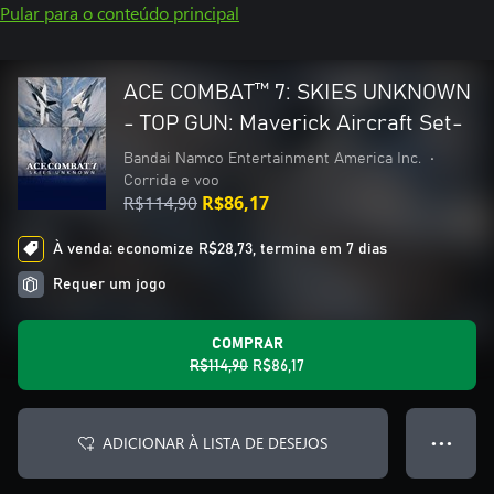
Pular para o conteúdo principal
ACE COMBAT™ 7: SKIES UNKNOWN
- TOP GUN: Maverick Aircraft Set-
Bandai Namco Entertainment America Inc.
•
Corrida e voo
R$114,90
R$86,17
À venda: economize R$28,73, termina em 7 dias
Requer um jogo
COMPRAR
R$114,90
R$86,17
ADICIONAR À LISTA DE DESEJOS
● ● ●