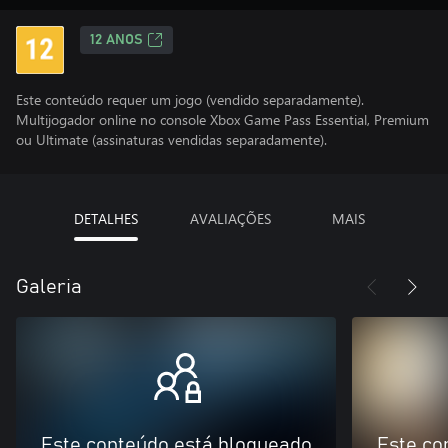
12 ANOS
Este conteúdo requer um jogo (vendido separadamente).
Multijogador online no console Xbox Game Pass Essential, Premium
ou Ultimate (assinaturas vendidas separadamente).
DETALHES
AVALIAÇÕES
MAIS
Galeria
Este conteúdo está bloqueado
Este co