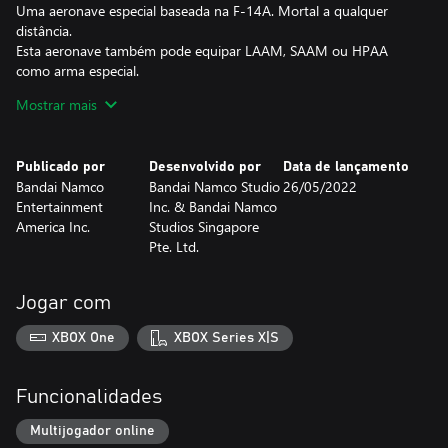
Uma aeronave especial baseada na F-14A. Mortal a qualquer
distância.
Esta aeronave também pode equipar LAAM, SAAM ou HPAA
como arma especial.
Contém 8 skins de Top Gun, incluindo as skins Maverick e
Mostrar mais
Iceman.
Esta aeronave especial é parte de uma colaboração com o filme
Top Gun: Maverick.
Publicado por
Desenvolvido por
Data de lançamento
Bandai Namco
Bandai Namco Studio
26/05/2022
- Aeronave jogável: F/A-18E Super Hornet
Entertainment
Inc. & Bandai Namco
A última variante de monoposto da série F/A-18. Como a F-type,
America Inc.
Studios Singapore
seu apelido é "Super Hornet".
Pte. Ltd.
Esta aeronave também pode equipar HCAA, 4AGM ou LAGM
como arma especial.
Inclui 6 skins (incluindo especiais).
Jogar com
- Aeronave jogável: F/A-18E Super Hornet | Top Gun: Maverick
XBOX One
XBOX Series X|S
Uma aeronave especial baseada na F/A-18E. Possui
manobrabilidade equilibrada.
Esta aeronave também pode equipar HCAA, HVAA ou GPB como
Funcionalidades
arma especial.
Inclui 6 skins (incluindo especiais).
Multijogador online