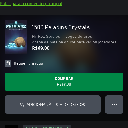
Pular para o conteúdo principal
1500 Paladins Crystals
Hi-Rez Studios
•
Jogos de tiros
•
Arena de batalha online para vários jogadores
R$69,00
Requer um jogo
COMPRAR
R$69,00
ADICIONAR À LISTA DE DESEJOS
● ● ●