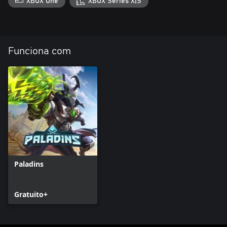
XBOX One
XBOX Series X|S
Funciona com
Paladins
Gratuito+