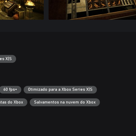
es X|S
60 fps+
Otimizado para a Xbox Series X|S
tas do Xbox
Salvamentos na nuvem do Xbox