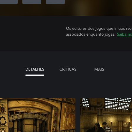
Os editores dos jogos que inicias re
associados enquanto jogas.
Saiba m
DETALHES
CRÍTICAS
MAIS