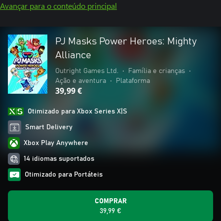
Avançar para o conteúdo principal
PJ Masks Power Heroes: Mighty
Alliance
Outright Games Ltd.
•
Família e crianças
•
Ação e aventura
•
Plataforma
39,99 €
Otimizado para Xbox Series X|S
Smart Delivery
Xbox Play Anywhere
14 idiomas suportados
Otimizado para Portáteis
COMPRAR
39,99 €