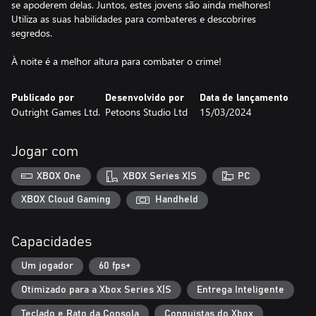
se apoderem delas. Juntos, estes jovens são ainda melhores!
Utiliza as suas habilidades para combateres e descobrires
segredos.
À noite é a melhor altura para combater o crime!
Publicado por
Desenvolvido por
Data de lançamento
Outright Games Ltd.
Petoons Studio Ltd
15/03/2024
Jogar com
XBOX One
XBOX Series X|S
PC
XBOX Cloud Gaming
Handheld
Capacidades
Um jogador
60 fps+
Otimizado para a Xbox Series X|S
Entrega Inteligente
Teclado e Rato da Consola
Conquistas do Xbox