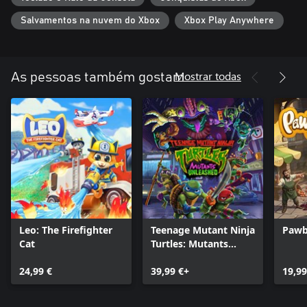
Salvamentos na nuvem do Xbox
Xbox Play Anywhere
Mostrar todas
As pessoas também gostam
Leo: The Firefighter
Teenage Mutant Ninja
Pawb
Cat
Turtles: Mutants
Unleashed
24,99 €
39,99 €+
19,99