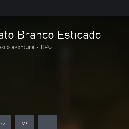
ato Branco Esticado
ão e aventura
•
RPG
● ● ●