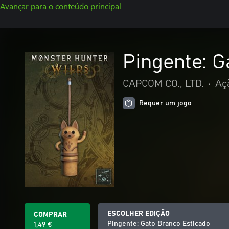
Avançar para o conteúdo principal
Pingente: G
CAPCOM CO., LTD.
•
Aç
Requer um jogo
ESCOLHER EDIÇÃO
COMPRAR
Pingente: Gato Branco Esticado
1,49 €