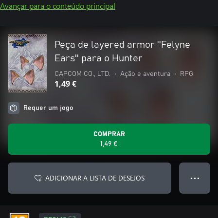
Avançar para o conteúdo principal
Peça de layered armor ''Felyne
Ears'' para o Hunter
CAPCOM CO., LTD.
•
Ação e aventura
•
RPG
1,49 €
Requer um jogo
COMPRAR
1,49 €
ADICIONAR A LISTA DE DESEJOS
● ● ●