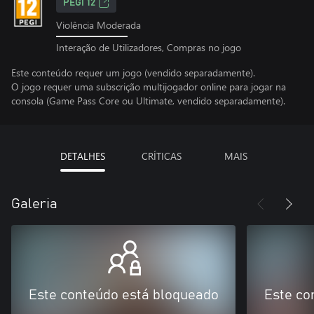
PEGI 12
Violência Moderada
Interação de Utilizadores, Compras no jogo
Este conteúdo requer um jogo (vendido separadamente).
O jogo requer uma subscrição multijogador online para jogar na
consola (Game Pass Core ou Ultimate, vendido separadamente).
DETALHES
CRÍTICAS
MAIS
Galeria
Este conteúdo está bloqueado
Este co