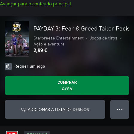
Avançar para o conteúdo principal
PAYDAY 3: Fear & Greed Tailor Pack
Starbreeze Entertainment
•
Jogos de tiros
•
Ação e aventura
2,99 €
Requer um jogo
COMPRAR
2,99 €
ADICIONAR A LISTA DE DESEJOS
● ● ●