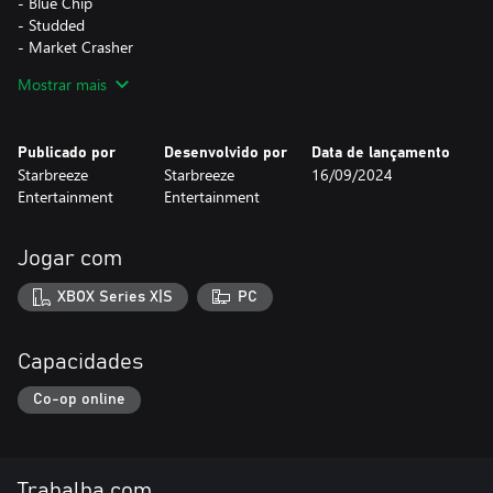
- Blue Chip
- Studded
- Market Crasher
- Necessary Evil
Mostrar mais
Máscaras
- Rushing Bull
Publicado por
Desenvolvido por
Data de lançamento
- Big Bad
Starbreeze
Starbreeze
16/09/2024
- Rabbit Season
Entertainment
Entertainment
- Bear Market
Jogar com
O pacote de visuais Fear & Greed está incluído no conjunto Fear
& Greed.
XBOX Series X|S
PC
Capacidades
Co-op online
Trabalha com