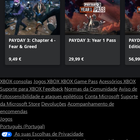
PAYDAY 3: Chapter 4 -
PAYDAY 3: Year 1 Pass
PAYD
Fear & Greed
Editi
9,49 €
29,99 €
56,99
XBOX consolas
Jogos XBOX
XBOX Game Pass
Acessórios XBOX
Suporte para XBOX
Feedback
Normas da Comunidade
Aviso de
Fotossensibilidade e ataques epiléticos
Conta Microsoft
Suporte
da Microsoft Store
Devoluções
Acompanhamento de
encomendas
Jogos
Português (Portugal)
As suas Escolhas de Privacidade