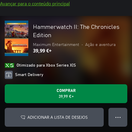
Avançar para o conteúdo principal
Hammerwatch II: The Chronicles
Edition
Maximum Entertainment
•
Ação e aventura
39,99 €+
Otimizado para Xbox Series X|S
Smart Delivery
COMPRAR
39,99 €+
ADICIONAR A LISTA DE DESEJOS
● ● ●