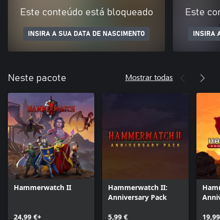
Este conteúdo está bloqueado
Este co
INSIRA A SUA DATA DE NASCIMENTO
INSIRA 
Mostrar todas
Neste pacote
Hammerwatch II
Hammerwatch II:
Ham
Anniversary Pack
Anniv
24,99 €+
5,99 €
19,99