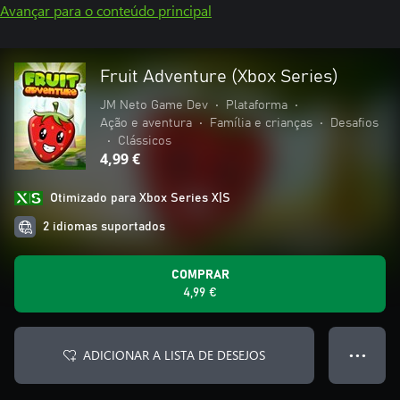
Avançar para o conteúdo principal
Fruit Adventure (Xbox Series)
JM Neto Game Dev
•
Plataforma
•
Ação e aventura
•
Família e crianças
•
Desafios
•
Clássicos
4,99 €
Otimizado para Xbox Series X|S
2 idiomas suportados
COMPRAR
4,99 €
ADICIONAR A LISTA DE DESEJOS
● ● ●