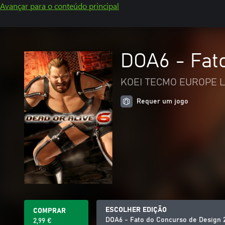
Avançar para o conteúdo principal
DOA6 - Fat
KOEI TECMO EUROPE L
Requer um jogo
ESCOLHER EDIÇÃO
COMPRAR
DOA6 - Fato do Concurso de Design 2
2,99 €