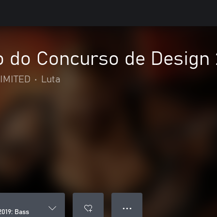
o do Concurso de Design 
IMITED
•
Luta
● ● ●
019: Bass