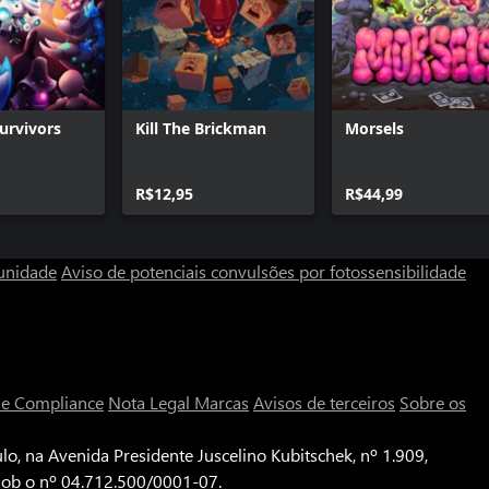
urvivors
Kill The Brickman
Morsels
R$12,95
R$44,99
unidade
Aviso de potenciais convulsões por fotossensibilidade
a e Compliance
Nota Legal
Marcas
Avisos de terceiros
Sobre os
o, na Avenida Presidente Juscelino Kubitschek, nº 1.909,
 sob o nº 04.712.500/0001-07.