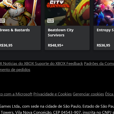
Brews & Bastards
Beatdown City
Entropy S
Survivors
R$36,95
R$48,95+
R$36,95
OX
Notícias do XBOX
Suporte do XBOX
Feedback
Padrões da Com
mento de pedidos
to com a Microsoft
Privacidade e Cookies
Gerenciar cookies
Étic
ames Ltda., com sede na cidade de São Paulo, Estado de São Paul
e Towers, Vila Nova Conceição, CEP 04543-907, inscrita no CNPJ