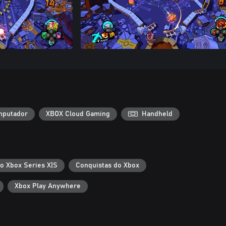
putador
XBOX Cloud Gaming
Handheld
 o Xbox Series X|S
Conquistas do Xbox
Xbox Play Anywhere