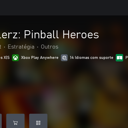
erz: Pinball Heroes
t
•
Estratégia
•
Outros
es X|S
Xbox Play Anywhere
14 Idiomas com suporte
P