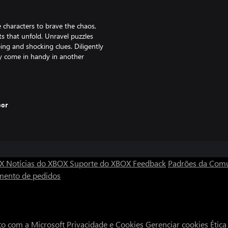
characters to brave the chaos,
ts that unfold. Unravel puzzles
bing and shocking clues. Diligently
ay come in handy in another
nji Ito and H.P. Lovecraft. WORLD
unnerving environments and
por
ented by haunting chiptunes and
HORROR presents a series of
g away.
eedback and report issues can be
OX
Notícias do XBOX
Suporte do XBOX
Feedback
Padrões da Com
mento de pedidos
to com a Microsoft
Privacidade e Cookies
Gerenciar cookies
Étic