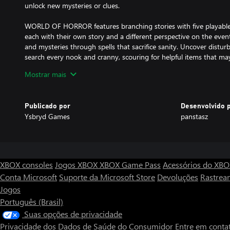
unlock new mysteries or clues.
WORLD OF HORROR features branching stories with five playable 
each with their own story and a different perspective on the even
and mysteries through spells that sacrifice sanity. Uncover distur
search every nook and cranny, scouring for helpful items that m
twisted encounter.
Mostrar mais
Experience the quiet horror of this love letter to the works of Ju
OF HORROR is free of typical jump scares, relying solely on its 
Publicado por
Desenvolvido 
amorphous terrors to create a gnawing sense of dread. Complim
Ysbryd Games
panstasz
a 1-bit art style with a variety of available palettes, WORLD OF 
frightening and unsettling accounts that linger well after steppin
Full details on the latest status of the game, how you can give f
found at http://www.wohgame.com
XBOX consoles
Jogos XBOX
XBOX Game Pass
Acessórios do XB
Conta Microsoft
Suporte da Microsoft Store
Devoluções
Rastrea
Jogos
Português (Brasil)
Suas opções de privacidade
Privacidade dos Dados de Saúde do Consumidor
Entre em conta