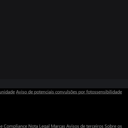
unidade
Aviso de potenciais convulsões por fotossensibilidade
a e Compliance
Nota Legal
Marcas
Avisos de terceiros
Sobre os