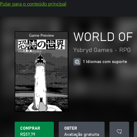
Pular para o conteúdo principal
WORLD OF 
Ysbryd Games
•
RPG
1 Idiomas com suporte
COMPRAR
OBTER
R$57,79
Avaliação gratuita