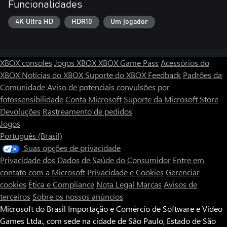
Funcionalidades
4K Ultra HD
HDR10
Um jogador
XBOX consoles
Jogos XBOX
XBOX Game Pass
Acessórios do
XBOX
Notícias do XBOX
Suporte do XBOX
Feedback
Padrões da
Comunidade
Aviso de potenciais convulsões por
fotossensibilidade
Conta Microsoft
Suporte da Microsoft Store
Devoluções
Rastreamento de pedidos
Jogos
Português (Brasil)
Suas opções de privacidade
Privacidade dos Dados de Saúde do Consumidor
Entre em
contato com a Microsoft
Privacidade e Cookies
Gerenciar
cookies
Ética e Compliance
Nota Legal
Marcas
Avisos de
terceiros
Sobre os nossos anúncios
Microsoft do Brasil Importação e Comércio de Software e Vídeo
Games Ltda., com sede na cidade de São Paulo, Estado de São