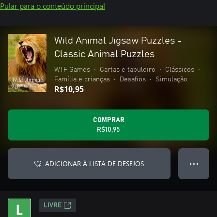
Pular para o conteúdo principal
Wild Animal Jigsaw Puzzles -
Classic Animal Puzzles
WTF Games
•
Cartas e tabuleiro
•
Clássicos
•
Família e crianças
•
Desafios
•
Simulação
R$10,95
COMPRAR
R$10,95
ADICIONAR À LISTA DE DESEJOS
● ● ●
LIVRE