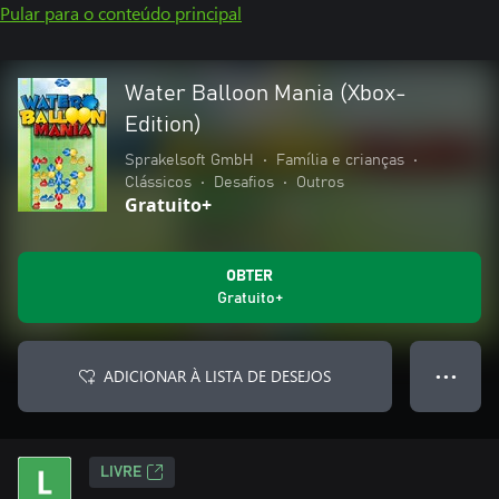
Pular para o conteúdo principal
Water Balloon Mania (Xbox-
Edition)
Sprakelsoft GmbH
•
Família e crianças
•
Clássicos
•
Desafios
•
Outros
Gratuito+
OBTER
Gratuito+
ADICIONAR À LISTA DE DESEJOS
● ● ●
LIVRE