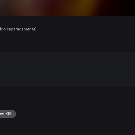
ido separadamente).
es X|S