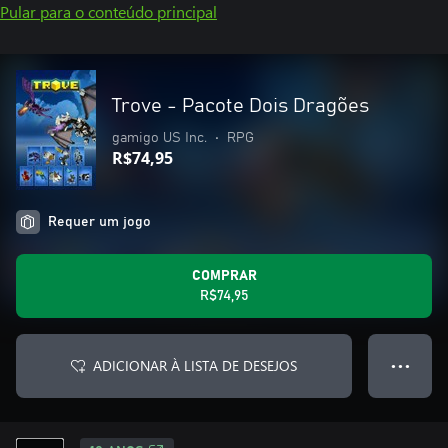
Pular para o conteúdo principal
Trove - Pacote Dois Dragões
gamigo US Inc.
•
RPG
R$74,95
Requer um jogo
COMPRAR
R$74,95
ADICIONAR À LISTA DE DESEJOS
● ● ●