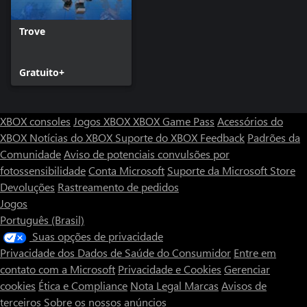
Trove
Gratuito+
XBOX consoles
Jogos XBOX
XBOX Game Pass
Acessórios do
XBOX
Notícias do XBOX
Suporte do XBOX
Feedback
Padrões da
Comunidade
Aviso de potenciais convulsões por
fotossensibilidade
Conta Microsoft
Suporte da Microsoft Store
Devoluções
Rastreamento de pedidos
Jogos
Português (Brasil)
Suas opções de privacidade
Privacidade dos Dados de Saúde do Consumidor
Entre em
contato com a Microsoft
Privacidade e Cookies
Gerenciar
cookies
Ética e Compliance
Nota Legal
Marcas
Avisos de
terceiros
Sobre os nossos anúncios