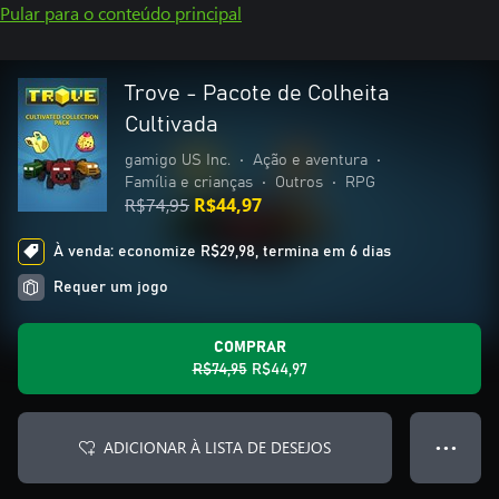
Pular para o conteúdo principal
Trove - Pacote de Colheita
Cultivada
gamigo US Inc.
•
Ação e aventura
•
Família e crianças
•
Outros
•
RPG
R$74,95
R$44,97
À venda: economize R$29,98, termina em 6 dias
Requer um jogo
COMPRAR
R$74,95
R$44,97
ADICIONAR À LISTA DE DESEJOS
● ● ●