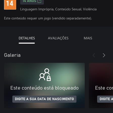
14 ANOS
Linguagem Imprópria, Conteúdo Sexual, Violência
Este conteúdo requer um jogo (vendido separadamente).
DETALHES
AVALIAÇÕES
MAIS
Galeria
Este conteúdo está bloqueado
Este co
DIGITE A SUA DATA DE NASCIMENTO
DIGITE 