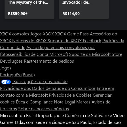
The Mystery of the
Invocador de
Soulless Army -
Demônios
Edição Digital Deluxe
R$359,90+
R$114,90
XBOX consoles
Jogos XBOX
XBOX Game Pass
Acessórios do
XBOX
Notícias do XBOX
Suporte do XBOX
Feedback
Padrões da
Comunidade
Aviso de potenciais convulsões por
fotossensibilidade
Conta Microsoft
Suporte da Microsoft Store
Devoluções
Rastreamento de pedidos
Jogos
Português (Brasil)
Suas opções de privacidade
Privacidade dos Dados de Saúde do Consumidor
Entre em
contato com a Microsoft
Privacidade e Cookies
Gerenciar
cookies
Ética e Compliance
Nota Legal
Marcas
Avisos de
terceiros
Sobre os nossos anúncios
Microsoft do Brasil Importação e Comércio de Software e Vídeo
Games Ltda., com sede na cidade de São Paulo, Estado de São