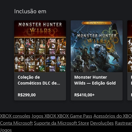
Inclusão em
Coleção de
Monster Hunter
Cosméticos DLC de
Wilds — Edição Gold
Monster Hunter
Wilds
R$299,00
R$410,00+
XBOX consoles
Jogos XBOX
XBOX Game Pass
Acessórios do XB
Conta Microsoft
Suporte da Microsoft Store
Devoluções
Rastrea
Jogos