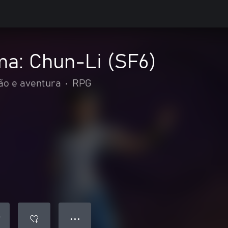
ma: Chun-Li (SF6)
ão e aventura
•
RPG
● ● ●