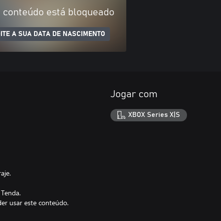
 conteúdo está bloqueado
GITE A SUA DATA DE NASCIMENTO
Jogar com
XBOX Series X|S
aje.
 Tenda.
der usar este conteúdo.