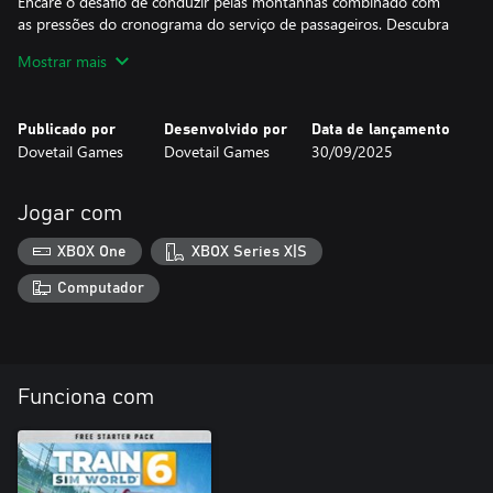
Encare o desafio de conduzir pelas montanhas combinado com
as pressões do cronograma do serviço de passageiros. Descubra
a passagem Newhall Pass e serpenteie por Los Angeles County
Mostrar mais
sem sair do cronograma. Aproveite também as maravilhosas
vistas em viagens longas e ensolaradas de qualquer uma das
Publicado por
Desenvolvido por
Data de lançamento
Dovetail Games
Dovetail Games
30/09/2025
Jogar com
XBOX One
XBOX Series X|S
Computador
Funciona com