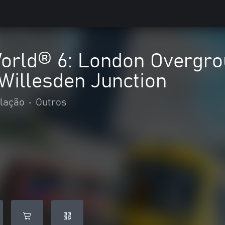
orld® 6: London Overgro
 Willesden Junction
lação
•
Outros