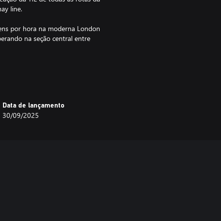
y line.
trens por hora na moderna London
erando na seção central entre
 no Reino Unido e em outros
Data de lançamento
30/09/2025