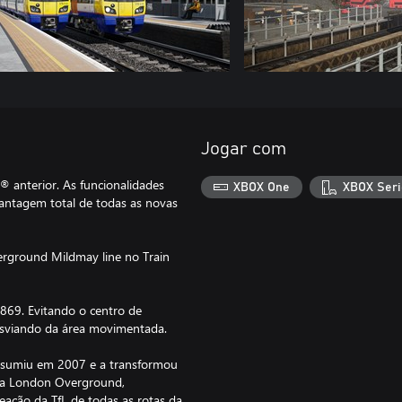
Jogar com
anterior. As funcionalidades
XBOX One
XBOX Seri
vantagem total de todas as novas
rground Mildmay line no Train
869. Evitando o centro de
 desviando da área movimentada.
 assumiu em 2007 e a transformou
da London Overground,
ação da TfL de todas as rotas da