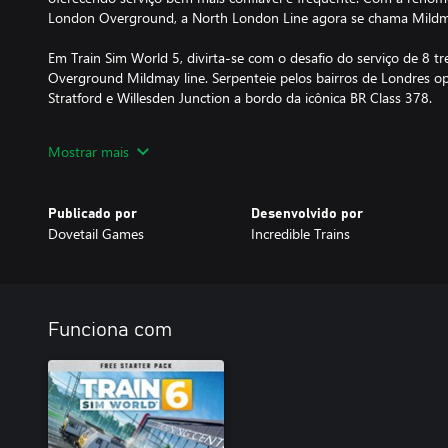
London Overground, a North London Line agora se chama Mildma
Em Train Sim World 5, divirta-se com o desafio do serviço de 8 
Overground Mildmay line. Serpenteie pelos bairros de Londres op
Stratford e Willesden Junction a bordo da icônica BR Class 378.
O disco circular é uma marca da Transport for London registada
Mostrar mais
Publicado por
Desenvolvido por
Dovetail Games
Incredible Trains
Funciona com