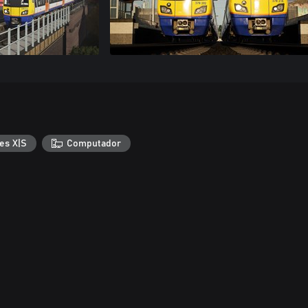
es X|S
Computador