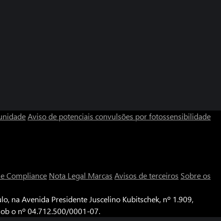
unidade
Aviso de potenciais convulsões por fotossensibilidade
a e Compliance
Nota Legal
Marcas
Avisos de terceiros
Sobre os
o, na Avenida Presidente Juscelino Kubitschek, nº 1.909,
 sob o nº 04.712.500/0001-07.