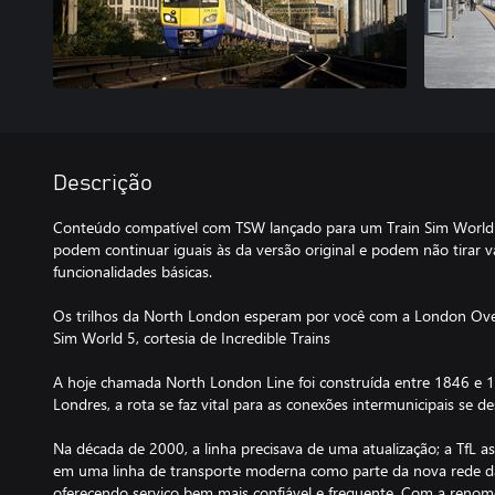
Descrição
Conteúdo compatível com TSW lançado para um Train Sim World® 
podem continuar iguais às da versão original e podem não tirar 
funcionalidades básicas.
Os trilhos da North London esperam por você com a London Ove
Sim World 5, cortesia de Incredible Trains
A hoje chamada North London Line foi construída entre 1846 e 1
Londres, a rota se faz vital para as conexões intermunicipais se
Na década de 2000, a linha precisava de uma atualização; a TfL
em uma linha de transporte moderna como parte da nova rede 
oferecendo serviço bem mais confiável e frequente. Com a renome