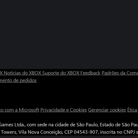
OX
Notícias do XBOX
Suporte do XBOX
Feedback
Padrões da Com
mento de pedidos
to com a Microsoft
Privacidade e Cookies
Gerenciar cookies
Étic
ames Ltda., com sede na cidade de São Paulo, Estado de São Paul
e Towers, Vila Nova Conceição, CEP 04543-907, inscrita no CNPJ