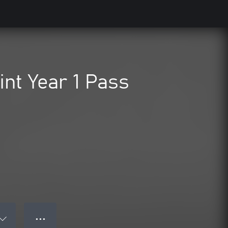
nt Year 1 Pass
● ● ●