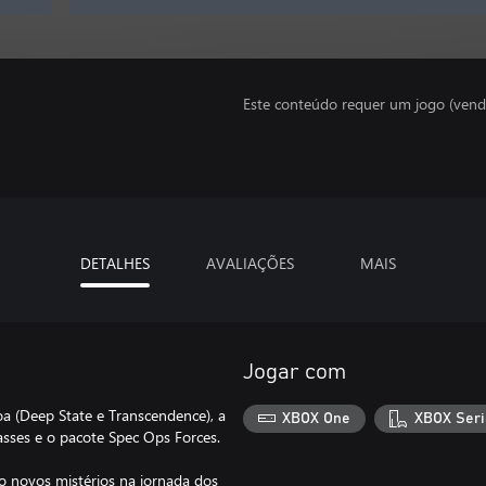
Este conteúdo requer um jogo (vend
DETALHES
AVALIAÇÕES
MAIS
Jogar com
a (Deep State e Transcendence), a
XBOX One
XBOX Seri
asses e o pacote Spec Ops Forces.
o novos mistérios na jornada dos