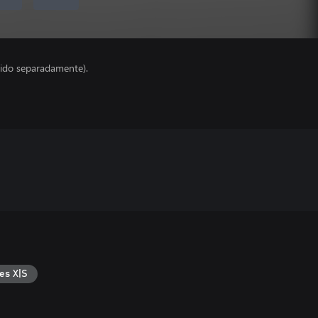
ido separadamente).
es X|S