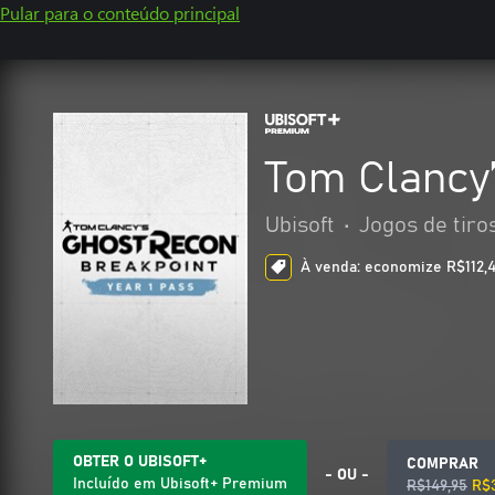
Pular para o conteúdo principal
Tom Clancy
Ubisoft
•
Jogos de tiro
À venda: economize R$112,4
OBTER O UBISOFT+
COMPRAR
- OU -
Incluído em Ubisoft+ Premium
R$149,95
R$