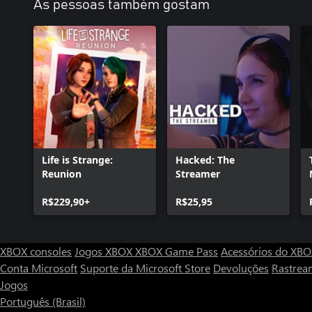
As pessoas também gostam
Life is Strange:
Hacked: The
Reunion
Streamer
R$229,90+
R$25,95
XBOX consoles
Jogos XBOX
XBOX Game Pass
Acessórios do XB
Conta Microsoft
Suporte da Microsoft Store
Devoluções
Rastrea
Jogos
Português (Brasil)