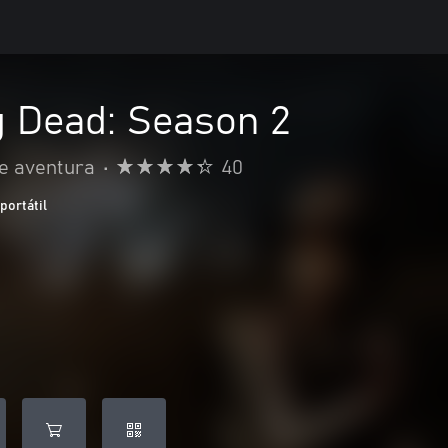
g Dead: Season 2
e aventura
•
40
portátil