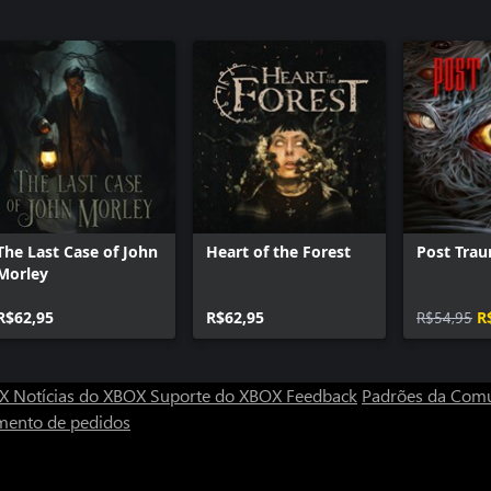
The Last Case of John
Heart of the Forest
Post Tra
Morley
R$62,95
R$62,95
R$54,95
R
OX
Notícias do XBOX
Suporte do XBOX
Feedback
Padrões da Com
mento de pedidos