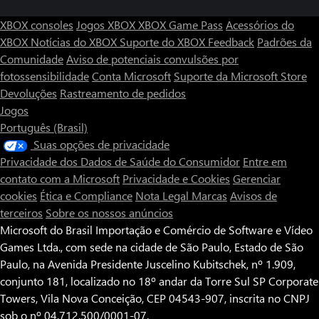
XBOX consoles
Jogos XBOX
XBOX Game Pass
Acessórios do
XBOX
Notícias do XBOX
Suporte do XBOX
Feedback
Padrões da
Comunidade
Aviso de potenciais convulsões por
fotossensibilidade
Conta Microsoft
Suporte da Microsoft Store
Devoluções
Rastreamento de pedidos
Jogos
Português (Brasil)
Suas opções de privacidade
Privacidade dos Dados de Saúde do Consumidor
Entre em
contato com a Microsoft
Privacidade e Cookies
Gerenciar
cookies
Ética e Compliance
Nota Legal
Marcas
Avisos de
terceiros
Sobre os nossos anúncios
Microsoft do Brasil Importação e Comércio de Software e Vídeo
Games Ltda., com sede na cidade de São Paulo, Estado de São
Paulo, na Avenida Presidente Juscelino Kubitschek, nº 1.909,
conjunto 181, localizado no 18º andar da Torre Sul SP Corporate
Towers, Vila Nova Conceição, CEP 04543-907, inscrita no CNPJ
sob o nº 04.712.500/0001-07.