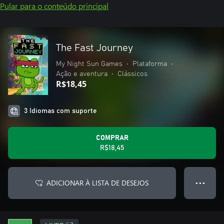
Pular para o conteúdo principal
The Fast Journey
My Night Sun Games
•
Plataforma
•
Ação e aventura
•
Clássicos
R$18,45
3 Idiomas com suporte
COMPRAR
R$18,45
ADICIONAR À LISTA DE DESEJOS
● ● ●