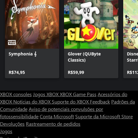
Symphonia 𝄞
Glover (QUByte
Disne
Classics)
Star
Frie
R$74,95
R$59,99
R$11
XBOX consoles
Jogos XBOX
XBOX Game Pass
Acessórios do
XBOX
Notícias do XBOX
Suporte do XBOX
Feedback
Padrões da
Comunidade
Aviso de potenciais convulsões por
fotossensibilidade
Conta Microsoft
Suporte da Microsoft Store
Devoluções
Rastreamento de pedidos
Jogos