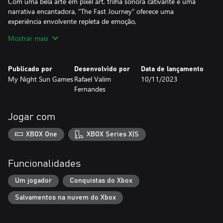
Com uma bela arte em pixel art, trilha sonora cativante e uma
narrativa encantadora, "The Fast Journey" oferece uma
experiência envolvente repleta de emoção,
amor e superação. Prepare-se para saltar para a ação e embarcar
Mostrar mais
em uma jornada inesquecível para salvar o amor de Rafa nesta
aventura 2D cheia de charme e desafios.
Publicado por
Desenvolvido por
Data de lançamento
My Night Sun Games
Rafael Valim
10/11/2023
Fernandes
Jogar com
XBOX One
XBOX Series X|S
Funcionalidades
Um jogador
Conquistas do Xbox
Salvamentos na nuvem do Xbox