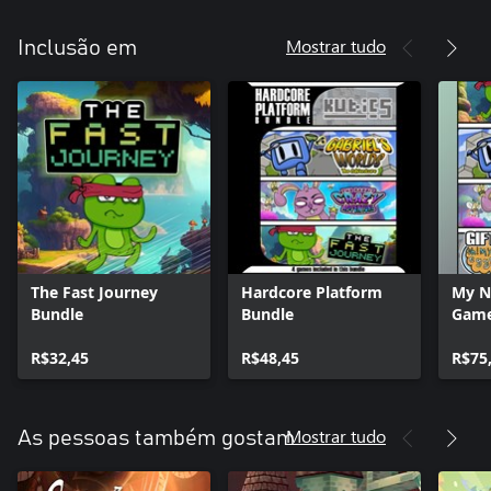
Mostrar tudo
Inclusão em
The Fast Journey
Hardcore Platform
My N
Bundle
Bundle
Gam
R$32,45
R$48,45
R$75
Mostrar tudo
As pessoas também gostam