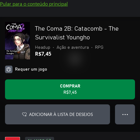
Pular para o conteúdo principal
The Coma 2B: Catacomb - The
Survivalist Youngho
Headup
•
Ação e aventura
•
RPG
R$7,45
Requer um jogo
COMPRAR
R$7,45
ADICIONAR À LISTA DE DESEJOS
● ● ●