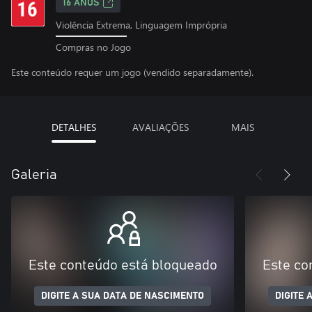
16 ANOS
Violência Extrema, Linguagem Imprópria
Compras no Jogo
Este conteúdo requer um jogo (vendido separadamente).
DETALHES
AVALIAÇÕES
MAIS
Galeria
Este conteúdo está bloqueado
Este co
DIGITE A SUA DATA DE NASCIMENTO
DIGITE 