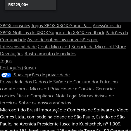
R$229,90+
XBOX consoles
Jogos XBOX
XBOX Game Pass
Acessórios do
XBOX
Notícias do XBOX
Suporte do XBOX
Feedback
Padrões da
Comunidade
Aviso de potenciais convulsões por
fotossensibilidade
Conta Microsoft
Suporte da Microsoft Store
Devoluções
Rastreamento de pedidos
Jogos
Português (Brasil)
Suas opções de privacidade
Privacidade dos Dados de Saúde do Consumidor
Entre em
contato com a Microsoft
Privacidade e Cookies
Gerenciar
cookies
Ética e Compliance
Nota Legal
Marcas
Avisos de
terceiros
Sobre os nossos anúncios
Microsoft do Brasil Importação e Comércio de Software e Vídeo
Games Ltda., com sede na cidade de São Paulo, Estado de São
Paulo, na Avenida Presidente Juscelino Kubitschek, nº 1.909,
conjunto 181, localizado no 18º andar da Torre Sul SP Corporate