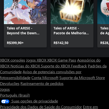
Tales of ARISE -
Tales of ARISE -
Tales
Beyond the Dawn
Pacote de Melhoria
de A
Premium Edition
Premium
Hoot
R$399,90+
R$142,50
R$28
XBOX consoles
Jogos XBOX
XBOX Game Pass
Acessórios do
XBOX
Notícias do XBOX
Suporte do XBOX
Feedback
Padrões da
Comunidade
Aviso de potenciais convulsões por
fotossensibilidade
Conta Microsoft
Suporte da Microsoft Store
Devoluções
Rastreamento de pedidos
Jogos
Português (Brasil)
Suas opções de privacidade
Privacidade dos Dados de Saúde do Consumidor
Entre em