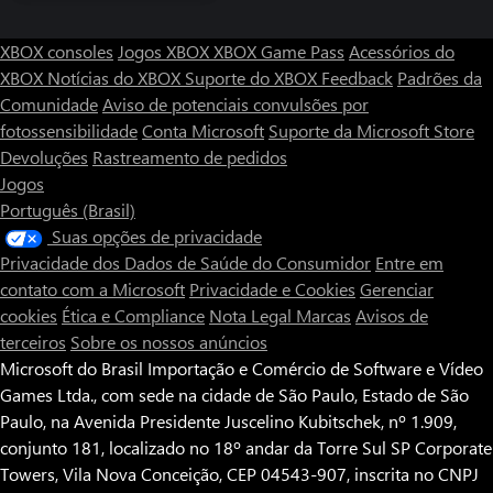
XBOX consoles
Jogos XBOX
XBOX Game Pass
Acessórios do
XBOX
Notícias do XBOX
Suporte do XBOX
Feedback
Padrões da
Comunidade
Aviso de potenciais convulsões por
fotossensibilidade
Conta Microsoft
Suporte da Microsoft Store
Devoluções
Rastreamento de pedidos
Jogos
Português (Brasil)
Suas opções de privacidade
Privacidade dos Dados de Saúde do Consumidor
Entre em
contato com a Microsoft
Privacidade e Cookies
Gerenciar
cookies
Ética e Compliance
Nota Legal
Marcas
Avisos de
terceiros
Sobre os nossos anúncios
Microsoft do Brasil Importação e Comércio de Software e Vídeo
Games Ltda., com sede na cidade de São Paulo, Estado de São
Paulo, na Avenida Presidente Juscelino Kubitschek, nº 1.909,
conjunto 181, localizado no 18º andar da Torre Sul SP Corporate
Towers, Vila Nova Conceição, CEP 04543-907, inscrita no CNPJ