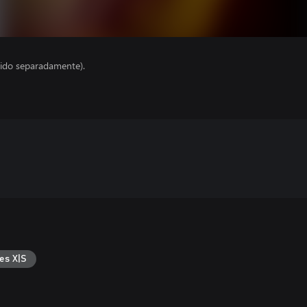
ido separadamente).
es X|S