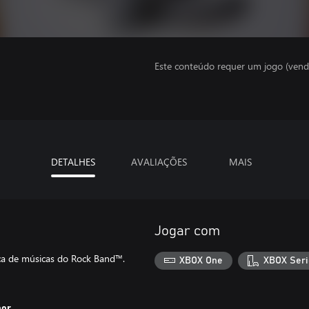
Este conteúdo requer um jogo (vend
DETALHES
AVALIAÇÕES
MAIS
Jogar com
eca de músicas do Rock Band™.
XBOX One
XBOX Seri
por