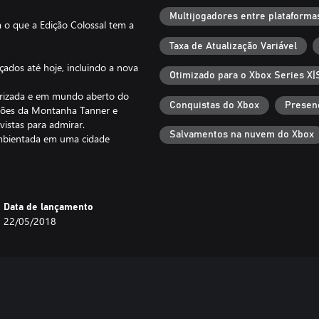
Multijogadores entre plataforma
a o que a Edição Colossal tem a
Taxa de Atualização Variável
çados até hoje, incluindo a nova
Otimizado para o Xbox Series X|
erizada e em mundo aberto do
Conquistas do Xbox
Presen
giões da Montanha Tanner e
vistas para admirar.
Salvamentos na nuvem do Xbox
mbientada em uma cidade
e defesas contra cercos, com
is... com fogos de artifício!
Data de lançamento
s realistas de névoa
22/05/2018
ais temáticos
estas, zumbis e mistério
po a corpo para arrebentar as
a ajudar você a dominar o