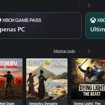
penas PC
Ulti
Mostrar tudo
 Red Daze
Sengoku Dynasty
Dying Light: The