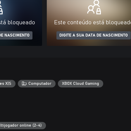
stá bloqueado
Este conteúdo está bloquead
 DE NASCIMENTO
DIGITE A SUA DATA DE NASCIMENTO
es X|S
Computador
XBOX Cloud Gaming
ltijogador online (2-4)