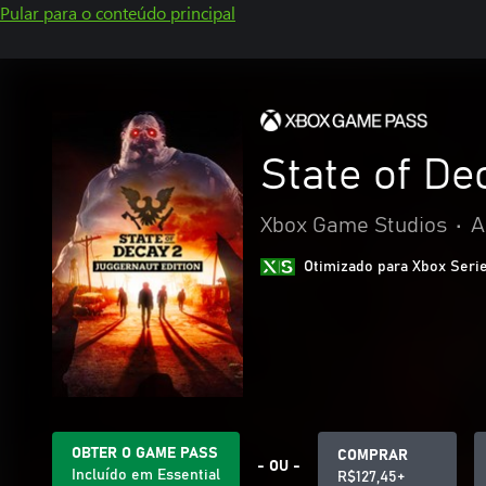
Pular para o conteúdo principal
State of De
Xbox Game Studios
•
A
Otimizado para Xbox Seri
OBTER O GAME PASS
COMPRAR
- OU -
Incluído em Essential
R$127,45+