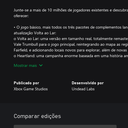
Junte-se a mais de 10 milhões de jogadores existentes e descubr
oferecer:
• O jogo básico, mais todos os três pacotes de complementos lan
atualização Volta ao Lar:
o Volta ao Lar: uma versão em tamanho real, totalmente remast
Vale Trumbull para o jogo principal, reintegrando ao mapa as re
Fairfield, e adicionando locais novos para explorar, além de novas 
o Heartland: uma campanha enorme baseada em uma história a
conhecida, com novos desafios
Mostrar mais
o Daybreak Pack: um teste para o seu trabalho em equipe durant
jogabilidade de sobreviver à horda
o Independence Pack: uma comemoração histórica que explode zumb
Publicado por
Desenvolvido por
• Gráficos remasterizados e um mecanismo aprimorado com efeito
Xbox Game Studios
Undead Labs
• Uma trilha sonora ampliada com horas de novos arranjos music
• Providence Ridge: um novo mapa de mundo aberto cheio de flor
• Armas pesadas de duas mãos com novos golpes de combate cor
cabeças dos zumbis
• Uma nova experiência introdutória e controles aprimorados par
Comparar edições
apocalipse