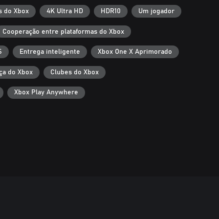
s do Xbox
4K Ultra HD
HDR10
Um jogador
Cooperação entre plataformas do Xbox
S
Entrega inteligente
Xbox One X Aprimorado
ça do Xbox
Clubes do Xbox
Xbox Play Anywhere