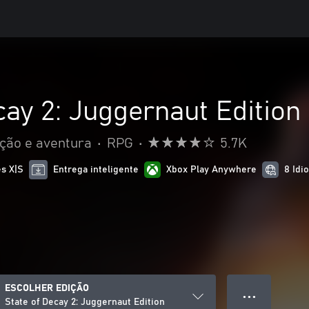
cay 2: Juggernaut Edition
ção e aventura
•
RPG
•
5.7K
es X|S
Entrega inteligente
Xbox Play Anywhere
8 Idi
ESCOLHER EDIÇÃO
● ● ●
State of Decay 2: Juggernaut Edition