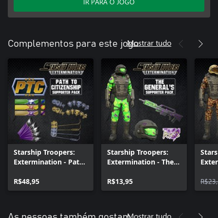
IR PARA O JOGO
Mostrar tudo
Complementos para este jogo
Starship Troopers:
Starship Troopers:
Stars
Extermination - Path
Extermination - The
Exter
to Citizenship
Generals Armor Pack
Spar
R$48,95
R$13,95
R$23
Mostrar tudo
As pessoas também gostam