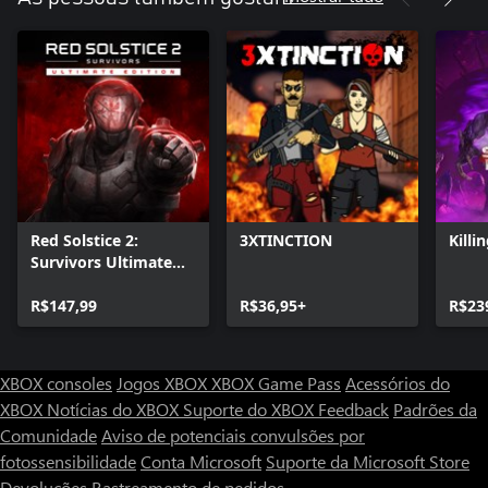
Red Solstice 2:
3XTINCTION
Killi
Survivors Ultimate
Edition
R$147,99
R$36,95+
R$23
XBOX consoles
Jogos XBOX
XBOX Game Pass
Acessórios do
XBOX
Notícias do XBOX
Suporte do XBOX
Feedback
Padrões da
Comunidade
Aviso de potenciais convulsões por
fotossensibilidade
Conta Microsoft
Suporte da Microsoft Store
Devoluções
Rastreamento de pedidos