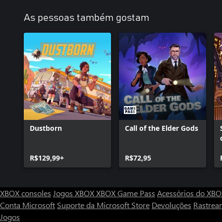
As pessoas também gostam
Dustborn
Call of the Elder Gods
R$129,99+
R$72,95
XBOX consoles
Jogos XBOX
XBOX Game Pass
Acessórios do XB
Conta Microsoft
Suporte da Microsoft Store
Devoluções
Rastrea
Jogos