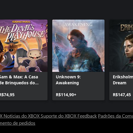
Sam & Max: A Casa
Unknown 9:
Eriksholm
de Brinquedos do
Awakening
Dream
Diabo
R$74,95
R$114,90+
R$147,45
OX
Notícias do XBOX
Suporte do XBOX
Feedback
Padrões da Com
mento de pedidos