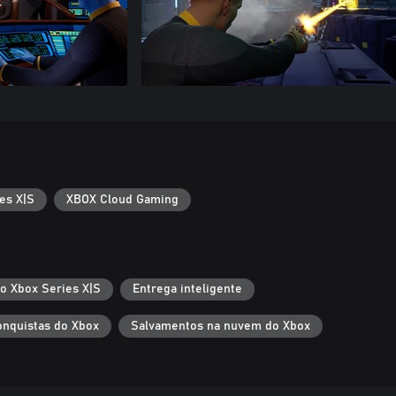
es X|S
XBOX Cloud Gaming
 o Xbox Series X|S
Entrega inteligente
nquistas do Xbox
Salvamentos na nuvem do Xbox