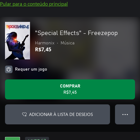
Pular para o conteúdo principal
"Special Effects" - Freezepop
Harmonix
•
Música
R$7,45
Requer um jogo
COMPRAR
R$7,45
ADICIONAR À LISTA DE DESEJOS
● ● ●