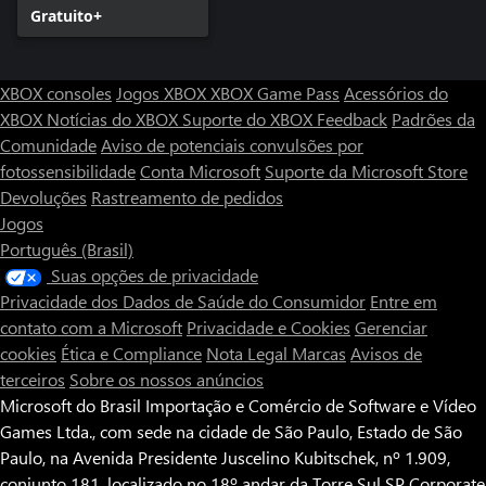
Gratuito+
XBOX consoles
Jogos XBOX
XBOX Game Pass
Acessórios do
XBOX
Notícias do XBOX
Suporte do XBOX
Feedback
Padrões da
Comunidade
Aviso de potenciais convulsões por
fotossensibilidade
Conta Microsoft
Suporte da Microsoft Store
Devoluções
Rastreamento de pedidos
Jogos
Português (Brasil)
Suas opções de privacidade
Privacidade dos Dados de Saúde do Consumidor
Entre em
contato com a Microsoft
Privacidade e Cookies
Gerenciar
cookies
Ética e Compliance
Nota Legal
Marcas
Avisos de
terceiros
Sobre os nossos anúncios
Microsoft do Brasil Importação e Comércio de Software e Vídeo
Games Ltda., com sede na cidade de São Paulo, Estado de São
Paulo, na Avenida Presidente Juscelino Kubitschek, nº 1.909,
conjunto 181, localizado no 18º andar da Torre Sul SP Corporate