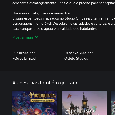
aeronaves estrategicamente. Tens o que é preciso para ser capitã
Um mundo belo, cheio de maravilhas
Visuais espantosos inspirados no Studio Ghibli resultam em amb
personagens memorável. Descobre novas cidades e culturas, e aju
para conquistares o apoio e a lealdade dos habitantes.
Mostrar mais
Banda sonora orquestral original
Uma maravilhosa banda sonora original orquestrada acompanha-
Publicado por
Desenvolvido por
PQube Limited
Octeto Studios
As pessoas também gostam