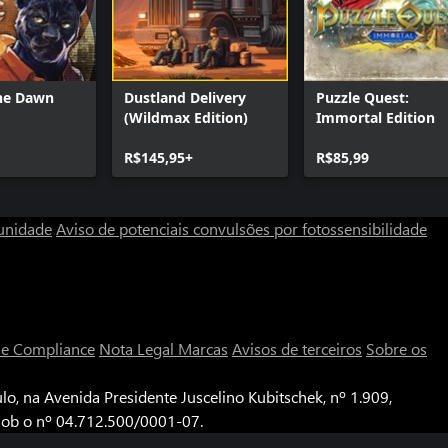
the Dawn
Dustland Delivery
Puzzle Quest:
(Wildmax Edition)
Immortal Edition
R$145,95+
R$85,99
unidade
Aviso de potenciais convulsões por fotossensibilidade
a e Compliance
Nota Legal
Marcas
Avisos de terceiros
Sobre os
o, na Avenida Presidente Juscelino Kubitschek, nº 1.909,
 sob o nº 04.712.500/0001-07.