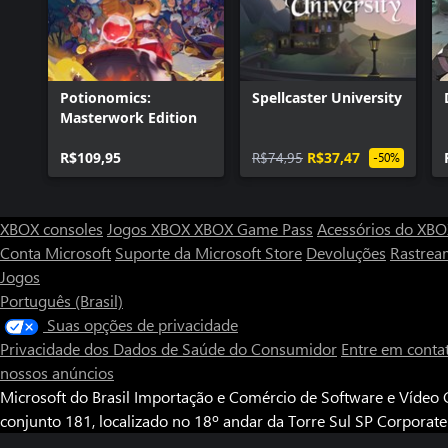
Potionomics:
Spellcaster University
Masterwork Edition
R$109,95
R$74,95
R$37,47
-50%
XBOX consoles
Jogos XBOX
XBOX Game Pass
Acessórios do XB
Conta Microsoft
Suporte da Microsoft Store
Devoluções
Rastrea
Jogos
Português (Brasil)
Suas opções de privacidade
Privacidade dos Dados de Saúde do Consumidor
Entre em conta
nossos anúncios
Microsoft do Brasil Importação e Comércio de Software e Vídeo G
conjunto 181, localizado no 18º andar da Torre Sul SP Corporat