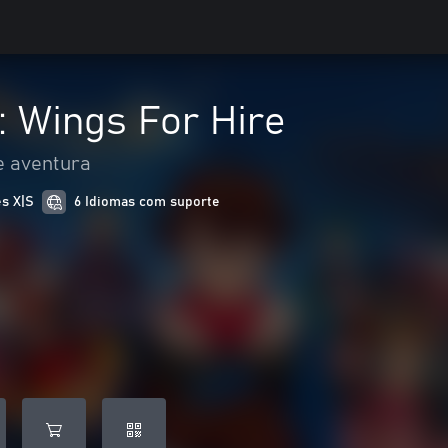
: Wings For Hire
e aventura
es X|S
6 Idiomas com suporte