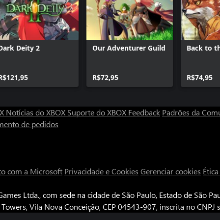
Dark Deity 2
Our Adventurer Guild
Back to 
R$121,95
R$72,95
R$74,95
OX
Notícias do XBOX
Suporte do XBOX
Feedback
Padrões da Com
mento de pedidos
to com a Microsoft
Privacidade e Cookies
Gerenciar cookies
Étic
ames Ltda., com sede na cidade de São Paulo, Estado de São Paul
e Towers, Vila Nova Conceição, CEP 04543-907, inscrita no CNPJ