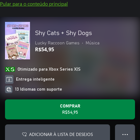
Pular para o conteúdo principal
Shy Cats + Shy Dogs
Lucky Raccoon Games
•
Música
R$54,95
Otimizado para Xbox Series X|S
Entrega inteligente
13 Idiomas com suporte
COMPRAR
R$54,95
ADICIONAR À LISTA DE DESEJOS
● ● ●