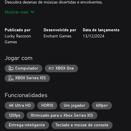
Descubra dezenas de músicas divertidas e envolventes,
compostas exclusivamente para os jogos, cada uma separada por
Mostrar mais
instrumentos/vozes, para que você possa criar sua própria
melodia.
Publicado por
Desenvolvido por
Data de lançamento
Lucky Raccoon
Enchant Games
13/12/2024
Games
Jogar com
Computador
XBOX One
XBOX Series X|S
Funcionalidades
4K Ultra HD
HDR10
Um jogador
60fps+
120fps
Otimizado para o Xbox Series X|S
Entrega inteligente
Teclado e mouse de console