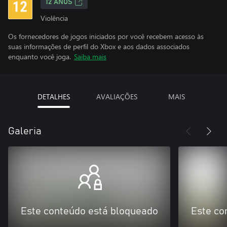
12 ANOS
Violência
Os fornecedores de jogos iniciados por você recebem acesso às
suas informações de perfil do Xbox e aos dados associados
enquanto você joga.
Saiba mais
DETALHES
AVALIAÇÕES
MAIS
Galeria
Este conteúdo está bloqueado
Este co