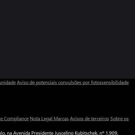
unidade
Aviso de potenciais convulsões por fotossensibilidade
a e Compliance
Nota Legal
Marcas
Avisos de terceiros
Sobre os
o, na Avenida Presidente Juscelino Kubitschek, nº 1.909,