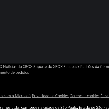
OX
Notícias do XBOX
Suporte do XBOX
Feedback
Padrões da Com
mento de pedidos
to com a Microsoft
Privacidade e Cookies
Gerenciar cookies
Étic
ames Ltda., com sede na cidade de São Paulo, Estado de São Paul