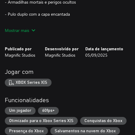
- Armadilhas mortais e perigos ocultos
- Pulo duplo com a capa encantada
- Habilidade de Dash rápida e fluida
Mostrar mais
- Combate com espada contra criaturas perigosas
Publicado por
Desenvolvido por
Data de lançamento
- Belos visuais em Pixel Art
Magnific Studios
Magnific Studios
05/09/2025
- Trilha sonora intensa e imersiva
Jogar com
XBOX Series X|S
Funcionalidades
Um jogador
60fps+
Otimizado para o Xbox Series X|S
Conquistas do Xbox
Presença do Xbox
Salvamentos na nuvem do Xbox