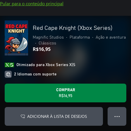
Pular para o conteúdo principal
Red Cape Knight (Xbox Series)
Magnific Studios
•
Plataforma
•
Ação e aventura
•
Clássicos
R$16,95
Otimizado para Xbox Series X|S
2 Idiomas com suporte
COMPRAR
R$16,95
ADICIONAR À LISTA DE DESEJOS
● ● ●