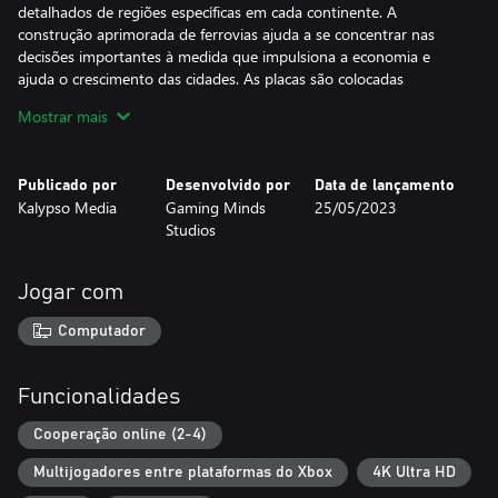
detalhados de regiões específicas em cada continente. A
construção aprimorada de ferrovias ajuda a se concentrar nas
decisões importantes à medida que impulsiona a economia e
ajuda o crescimento das cidades. As placas são colocadas
automaticamente, as pontes podem conter mais de 4 trilhos e as
Mostrar mais
estações de trem expansíveis agora podem comportar 8 trilhos.
Escolha entre 6 personagens para liderar sua empresa ferroviária,
Publicado por
Desenvolvido por
Data de lançamento
cada um com seus pontos fortes e fracos. Jogue a campanha de
Kalypso Media
Gaming Minds
25/05/2023
5 capítulos ou qualquer um dos 14 cenários diferentes. Defina
Studios
sua própria dificuldade no modo Jogo Livre totalmente
personalizável ou construa a rede ferroviária perfeita no modo de
construção. Enfrente a competição do seu império ferroviário
Jogar com
com os amigos no modo multijogador cooperativo. Você pode
até embarcar num de seus trens e contemplar a paisagem que
Computador
passa enquanto o cavalo de ferro acelera ao longo dos trilhos
para você se sentar e apreciar a vista.
Funcionalidades
A Digital Deluxe Edition vem com o jogo Railway Empire 2
completo, a trilha sonora original, aparências exclusivas para cada
Cooperação online (2-4)
um dos três tamanhos de estação ferroviária, uma aparência
Multijogadores entre plataformas do Xbox
4K Ultra HD
exclusiva para a sede da sua empresa e uma aparência exclusiva