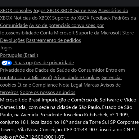
planícies.
XBOX consoles
Jogos XBOX
XBOX Game Pass
Acessórios do
• Aproveite a vista: passeie no seu trem e aprecie a paisagem de
dentro dos vagões ou do banco da frente na cabine do
XBOX
Notícias do XBOX
Suporte do XBOX
Feedback
Padrões da
maquinista da locomotiva a vapor.
Comunidade
Aviso de potenciais convulsões por
fotossensibilidade
Conta Microsoft
Suporte da Microsoft Store
Devoluções
Rastreamento de pedidos
Jogos
Português (Brasil)
Suas opções de privacidade
Privacidade dos Dados de Saúde do Consumidor
Entre em
contato com a Microsoft
Privacidade e Cookies
Gerenciar
cookies
Ética e Compliance
Nota Legal
Marcas
Avisos de
terceiros
Sobre os nossos anúncios
Microsoft do Brasil Importação e Comércio de Software e Vídeo
Games Ltda., com sede na cidade de São Paulo, Estado de São
Paulo, na Avenida Presidente Juscelino Kubitschek, nº 1.909,
conjunto 181, localizado no 18º andar da Torre Sul SP Corporate
Towers, Vila Nova Conceição, CEP 04543-907, inscrita no CNPJ
sob o nº 04.712.500/0001-07.