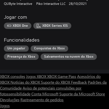
QUByte Interactive
Piko Interactive LLC
28/10/2021
Jogar com
XBOX One
XBOX Series X|S
Funcionalidades
Um jogador
Conquistas do Xbox
Presença do Xbox
Salvamentos na nuvem do Xbox
XBOX consoles
Jogos XBOX
XBOX Game Pass
Acessórios do
XBOX
Notícias do XBOX
Suporte do XBOX
Feedback
Padrões da
Comunidade
Aviso de potenciais convulsões por
fotossensibilidade
Conta Microsoft
Suporte da Microsoft Store
Devoluções
Rastreamento de pedidos
Jogos