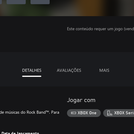
Este conteúdo requer um jogo (vend
DETALHES
AVALIAÇÕES
MAIS
Jogar com
ca de músicas do Rock Band™. Para
XBOX One
XBOX Seri
Data de lançamento