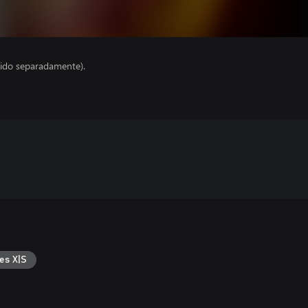
ido separadamente).
es X|S