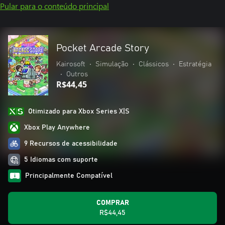
Pular para o conteúdo principal
Pocket Arcade Story
Kairosoft
•
Simulação
•
Clássicos
•
Estratégia
•
Outros
R$44,45
Otimizado para Xbox Series X|S
Xbox Play Anywhere
9 Recursos de acessibilidade
5 Idiomas com suporte
Principalmente Compatível
COMPRAR
R$44,45