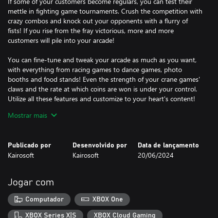
If some of your customers become regulars, you can test their
mettle in fighting game tournaments. Crush the competition with
crazy combos and knock out your opponents with a flurry of
fists! If you rise from the fray victorious, more and more
customers will pile into your arcade!
You can fine-tune and tweak your arcade as much as you want,
with everything from racing games to dance games, photo
booths and food stands! Even the strength of your crane games'
claws and the rate at which coins are won is under your control.
Utilize all these features and customize to your heart's content!
So, can you create a 5-star arcade that pushes all the right
Mostrar mais
buttons?
Publicado por
Desenvolvido por
Data de lançamento
Kairosoft
Kairosoft
20/06/2024
Jogar com
Computador
XBOX One
XBOX Series X|S
XBOX Cloud Gaming