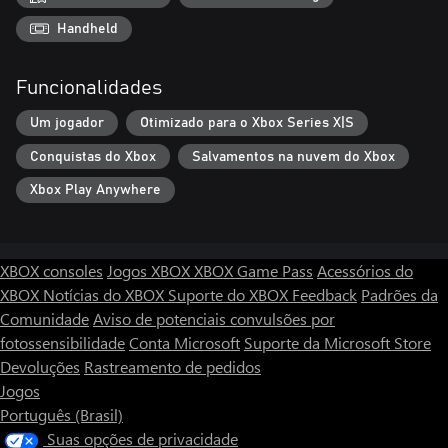
Handheld
Funcionalidades
Um jogador
Otimizado para o Xbox Series X|S
Conquistas do Xbox
Salvamentos na nuvem do Xbox
Xbox Play Anywhere
XBOX consoles
Jogos XBOX
XBOX Game Pass
Acessórios do
XBOX
Notícias do XBOX
Suporte do XBOX
Feedback
Padrões da
Comunidade
Aviso de potenciais convulsões por
fotossensibilidade
Conta Microsoft
Suporte da Microsoft Store
Devoluções
Rastreamento de pedidos
Jogos
Português (Brasil)
Suas opções de privacidade