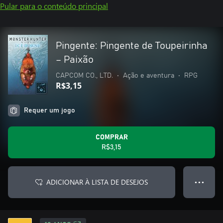
Pular para o conteúdo principal
Pingente: Pingente de Toupeirinha
– Paixão
CAPCOM CO., LTD.
•
Ação e aventura
•
RPG
R$3,15
Requer um jogo
COMPRAR
R$3,15
ADICIONAR À LISTA DE DESEJOS
● ● ●