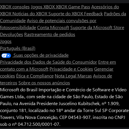
XBOX consoles
Jogos XBOX
XBOX Game Pass
Acessórios do
XBOX
Notícias do XBOX
Suporte do XBOX
Feedback
Padrões da
Comunidade
Aviso de potenciais convulsões por
fotossensibilidade
Conta Microsoft
Suporte da Microsoft Store
Devoluções
Rastreamento de pedidos
Jogos
Português (Brasil)
Suas opções de privacidade
Privacidade dos Dados de Saúde do Consumidor
Entre em
contato com a Microsoft
Privacidade e Cookies
Gerenciar
cookies
Ética e Compliance
Nota Legal
Marcas
Avisos de
terceiros
Sobre os nossos anúncios
Microsoft do Brasil Importação e Comércio de Software e Vídeo
Games Ltda., com sede na cidade de São Paulo, Estado de São
Paulo, na Avenida Presidente Juscelino Kubitschek, nº 1.909,
conjunto 181, localizado no 18º andar da Torre Sul SP Corporate
Towers, Vila Nova Conceição, CEP 04543-907, inscrita no CNPJ
sob o nº 04.712.500/0001-07.