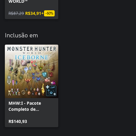
WORLD™
R$87,29
R$34,91+
-60%
Inclusão em
MHW:I - Pacote
Completo de
Pingentes
R$140,93