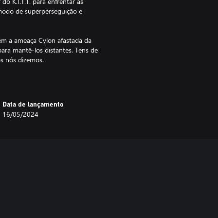
do K.I.T.T. para enfrentar as
o modo de superperseguição e
antém a ameaça Cylon afastada da
para mantê-los distantes. Tens de
dos nós dizemos.
Data de lançamento
16/05/2024