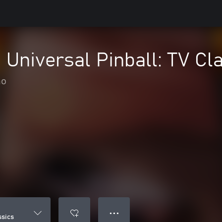
- Universal Pinball: TV Cl
ão
● ● ●
ssics