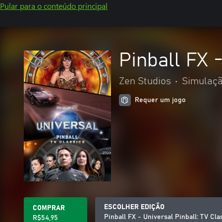
Pular para o conteúdo principal
Pinball FX 
Zen Studios
•
Simulaç
Requer um jogo
ESCOLHER EDIÇÃO
COMPRAR
Pinball FX - Universal Pinball: TV Cla
R$54,95