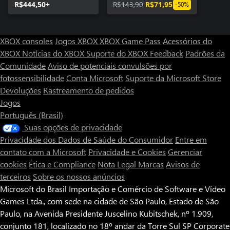
R$444,50+
R$143,90
R$71,95
-50%
XBOX consoles
Jogos XBOX
XBOX Game Pass
Acessórios do
XBOX
Notícias do XBOX
Suporte do XBOX
Feedback
Padrões da
Comunidade
Aviso de potenciais convulsões por
fotossensibilidade
Conta Microsoft
Suporte da Microsoft Store
Devoluções
Rastreamento de pedidos
Jogos
Português (Brasil)
Suas opções de privacidade
Privacidade dos Dados de Saúde do Consumidor
Entre em
contato com a Microsoft
Privacidade e Cookies
Gerenciar
cookies
Ética e Compliance
Nota Legal
Marcas
Avisos de
terceiros
Sobre os nossos anúncios
Microsoft do Brasil Importação e Comércio de Software e Vídeo
Games Ltda., com sede na cidade de São Paulo, Estado de São
Paulo, na Avenida Presidente Juscelino Kubitschek, nº 1.909,
conjunto 181, localizado no 18º andar da Torre Sul SP Corporate