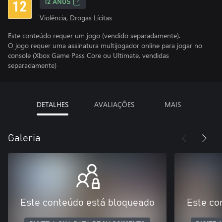
12 ANOS
Violência, Drogas Lícitas
Este conteúdo requer um jogo (vendido separadamente).
O jogo requer uma assinatura multijogador online para jogar no
console (Xbox Game Pass Core ou Ultimate, vendidas
separadamente)
DETALHES
AVALIAÇÕES
MAIS
Galeria
Este conteúdo está bloqueado
Este co