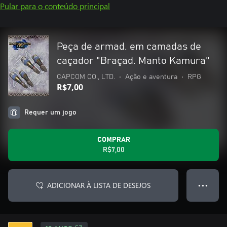
Pular para o conteúdo principal
Peça de armad. em camadas de
caçador "Braçad. Manto Kamura"
CAPCOM CO., LTD.
•
Ação e aventura
•
RPG
R$7,00
Requer um jogo
COMPRAR
R$7,00
ADICIONAR À LISTA DE DESEJOS
● ● ●