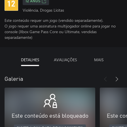
12 ANOS
Violência, Drogas Lícitas
Este conteúdo requer um jogo (vendido separadamente).
O jogo requer uma assinatura multijogador online para jogar no
console (Xbox Game Pass Core ou Ultimate, vendidas
separadamente)
DETALHES
AVALIAÇÕES
MAIS
Galeria
Este conteúdo está bloqueado
Este co